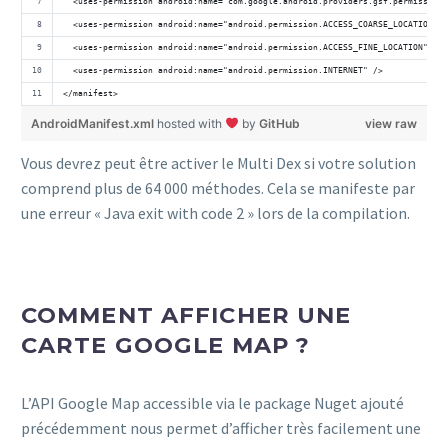
  <uses-permission android:name="com.google.android.providers.gsf.permission.
  <uses-permission android:name="android.permission.ACCESS_COARSE_LOCATION" /
  <uses-permission android:name="android.permission.ACCESS_FINE_LOCATION" />
  <uses-permission android:name="android.permission.INTERNET" />
</manifest>
AndroidManifest.xml
hosted with
by
GitHub
view raw
Vous devrez peut être activer le Multi Dex si votre solution
comprend plus de 64 000 méthodes. Cela se manifeste par
une erreur « Java exit with code 2 » lors de la compilation.
COMMENT AFFICHER UNE
CARTE GOOGLE MAP ?
L’API Google Map accessible via le package Nuget ajouté
précédemment nous permet d’afficher très facilement une