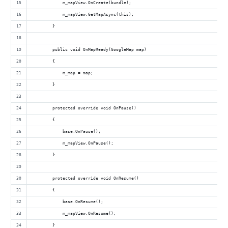
            m_mapView.OnCreate(bundle);
            m_mapView.GetMapAsync(this);
        }
        public void OnMapReady(GoogleMap map)
        {
            m_map = map;
        }
        protected override void OnPause()
        {
            base.OnPause();
            m_mapView.OnPause();
        }
        protected override void OnResume()
        {
            base.OnResume();
            m_mapView.OnResume();
        }