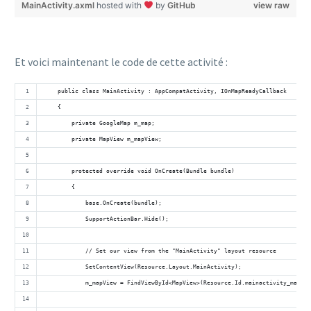
MainActivity.axml
hosted with
by
GitHub
view raw
Et voici maintenant le code de cette activité :
    public class MainActivity : AppCompatActivity, IOnMapReadyCallback
    {
        private GoogleMap m_map;
        private MapView m_mapView;
        protected override void OnCreate(Bundle bundle)
        {
            base.OnCreate(bundle);
            SupportActionBar.Hide();
            // Set our view from the "MainActivity" layout resource
            SetContentView(Resource.Layout.MainActivity);
            m_mapView = FindViewById<MapView>(Resource.Id.mainactivity_mapVie