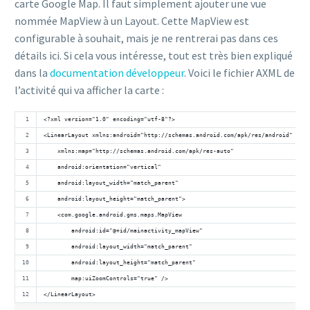
carte Google Map. Il faut simplement ajouter une vue
nommée MapView à un Layout. Cette MapView est
configurable à souhait, mais je ne rentrerai pas dans ces
détails ici. Si cela vous intéresse, tout est très bien expliqué
dans la
documentation développeur
. Voici le fichier AXML de
l’activité qui va afficher la carte :
<?xml version="1.0" encoding="utf-8"?>
<LinearLayout xmlns:android="http://schemas.android.com/apk/res/android"
    xmlns:map="http://schemas.android.com/apk/res-auto"
    android:orientation="vertical"
    android:layout_width="match_parent"
    android:layout_height="match_parent">
    <com.google.android.gms.maps.MapView
        android:id="@+id/mainactivity_mapView"
        android:layout_width="match_parent"
        android:layout_height="match_parent"
        map:uiZoomControls="true" />
</LinearLayout>