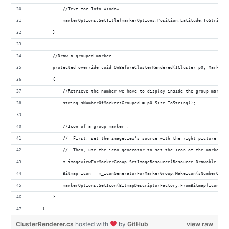
            //Text for Info Window
            markerOptions.SetTitle(markerOptions.Position.Latitude.ToString()
        }
        //Draw a grouped marker
        protected override void OnBeforeClusterRendered(ICluster p0, MarkerOp
        {
            //Retrieve the number we have to display inside the group marker
            string sNumberOfMarkersGrouped = p0.Size.ToString();
            //Icon of a group marker :
            //  First, set the imageview's source with the right picture
            //  Then, use the icon generator to set the icon of the marker wi
            m_imageviewForMarkerGroup.SetImageResource(Resource.Drawable.mark
            Bitmap icon = m_iconGeneratorForMarkerGroup.MakeIcon(sNumberOfMar
            markerOptions.SetIcon(BitmapDescriptorFactory.FromBitmap(icon));
        }
    }
ClusterRenderer.cs
hosted with
by
GitHub
view raw