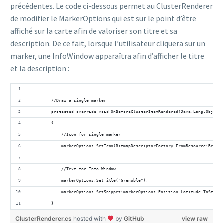
précédentes. Le code ci-dessous permet au ClusterRenderer
de modifier le MarkerOptions qui est sur le point d’être
affiché sur la carte afin de valoriser son titre et sa
description. De ce fait, lorsque l’utilisateur cliquera sur un
marker, une InfoWindow apparaîtra afin d’afficher le titre
et la description :
        //Draw a single marker
        protected override void OnBeforeClusterItemRendered(Java.Lang.Object 
        {
            //Icon for single marker
            markerOptions.SetIcon(BitmapDescriptorFactory.FromResource(Resour
            //Text for Info Window
            markerOptions.SetTitle("Grenoble");
            markerOptions.SetSnippet(markerOptions.Position.Latitude.ToString
        }
ClusterRenderer.cs
hosted with
by
GitHub
view raw