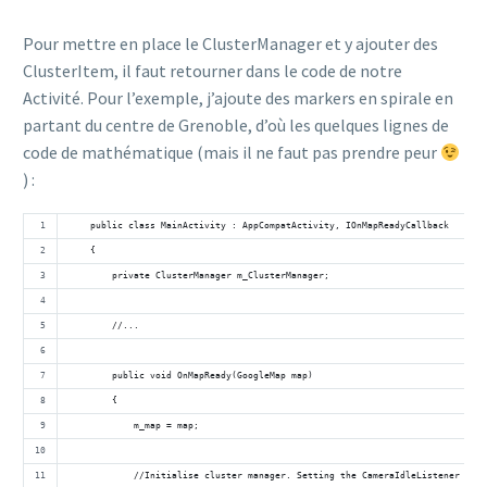
Pour mettre en place le ClusterManager et y ajouter des
ClusterItem, il faut retourner dans le code de notre
Activité. Pour l’exemple, j’ajoute des markers en spirale en
partant du centre de Grenoble, d’où les quelques lignes de
code de mathématique (mais il ne faut pas prendre peur
) :
    public class MainActivity : AppCompatActivity, IOnMapReadyCallback
    {
        private ClusterManager m_ClusterManager;
        //...
        public void OnMapReady(GoogleMap map)
        {
            m_map = map;
            //Initialise cluster manager. Setting the CameraIdleListener is m