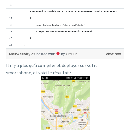
        protected override void OnSaveInstanceState(Bundle outState)
        {
            base.OnSaveInstanceState(outState);
            m_mapView.OnSaveInstanceState(outState);
        }
    }
MainActivity.cs
hosted with
by
GitHub
view raw
Il n’y a plus qu’à compiler et déployer sur votre
smartphone, et voici le résultat :