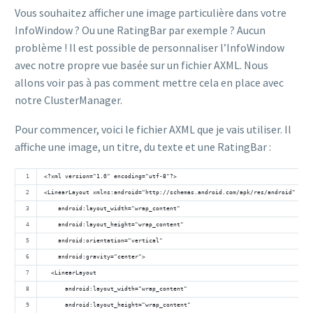
Vous souhaitez afficher une image particulière dans votre
InfoWindow ? Ou une RatingBar par exemple ? Aucun
problème ! Il est possible de personnaliser l’InfoWindow
avec notre propre vue basée sur un fichier AXML. Nous
allons voir pas à pas comment mettre cela en place avec
notre ClusterManager.
Pour commencer, voici le fichier AXML que je vais utiliser. Il
affiche une image, un titre, du texte et une RatingBar :
<?xml version="1.0" encoding="utf-8"?>
<LinearLayout xmlns:android="http://schemas.android.com/apk/res/android"
    android:layout_width="wrap_content"
    android:layout_height="wrap_content"
    android:orientation="vertical"
    android:gravity="center">
  <LinearLayout
      android:layout_width="wrap_content"
      android:layout_height="wrap_content"