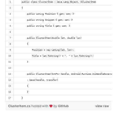
    public class ClusterItem : Java.Lang.Object, IClusterItem
    {
        public LatLng Position { get; set; }
        public string Snippet { get; set; }
        public string Title { get; set; }
        public ClusterItem(double lat, double lon)
        {
            Position = new LatLng(lat, lon);
            Title = lat.ToString() + ", " + lon.ToString();
        }
        public ClusterItem(IntPtr handle, Android.Runtime.JniHandleOwnership 
        : base(handle, transfer)
        {
        }
    }
ClusterItem.cs
hosted with
by
GitHub
view raw