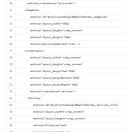
      android:orientation="horizontal">
    <ImageView
        android:id="@+id/CustomGoogleMapInfoWindow_imageview"
        android:layout_width="45dp"
        android:layout_height="wrap_content"
        android:layout_margin="10dp"
        android:adjustViewBounds="true" />
    <LinearLayout
        android:layout_width="wrap_content"
        android:layout_height="wrap_content"
        android:layout_marginTop="10dp"
        android:layout_marginBottom="10dp"
        android:layout_marginRight="10dp"
        android:orientation="vertical">
      <TextView
          android:id="@+id/CustomGoogleMapInfoWindow_textview_title"
          android:layout_width="wrap_content"
          android:layout_height="wrap_content"
          android:ellipsize="end"