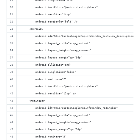
          android:singleLine="true"
          android:textColor="@android:color/black"
          android:textSize="14sp"
          android:textStyle="bold" />
      <TextView
          android:id="@+id/CustomGoogleMapInfoWindow_textview_description"
          android:layout_width="wrap_content"
          android:layout_height="wrap_content"
          android:layout_marginTop="5dp"
          android:ellipsize="end"
          android:singleLine="false"
          android:maxLines="2"
          android:textColor="@android:color/black"
          android:textSize="12sp" />
      <RatingBar
          android:id="@+id/CustomGoogleMapInfoWindow_ratingbar"
          android:layout_width="wrap_content"
          android:layout_height="wrap_content"
          android:layout_marginTop="5dp"
          android:numStars="5"