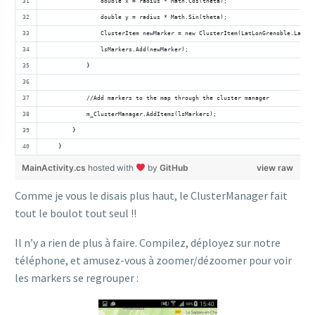
                double x = radius * Math.Cos(theta);
                double y = radius * Math.Sin(theta);
                ClusterItem newMarker = new ClusterItem(LatLonGrenoble.Latitu
                lsMarkers.Add(newMarker);
            }
            //Add markers to the map through the cluster manager
            m_ClusterManager.AddItems(lsMarkers);
        }
    }
MainActivity.cs
hosted with
by
GitHub
view raw
Comme je vous le disais plus haut, le ClusterManager fait
tout le boulot tout seul !!
Il n’y a rien de plus à faire. Compilez, déployez sur notre
téléphone, et amusez-vous à zoomer/dézoomer pour voir
les markers se regrouper :