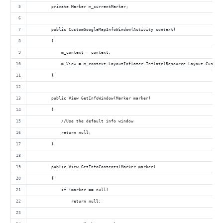
        private Marker m_currentMarker;
        public CustomGoogleMapInfoWindow(Activity context)
        {
            m_context = context;
            m_View = m_context.LayoutInflater.Inflate(Resource.Layout.CustomG
        }
        public View GetInfoWindow(Marker marker)
        {
            //Use the default info window
            return null;
        }
        public View GetInfoContents(Marker marker)
        {
            if (marker == null)
                return null;