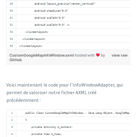
          android:layout_gravity="center_vertical"
          android:stepSize="0.5"
          android:scaleX="0.5"
          android:scaleY="0.5" />
    </LinearLayout>
  </LinearLayout>
</LinearLayout>
CustomGoogleMapInfoWindow.axml
hosted with
by
view raw
GitHub
Voici maintenant le code pour l’InfoWindowAdapter, qui
permet de valoriser notre fichier AXML créé
précédemment :
    public class CustomGoogleMapInfoWindow : Java.Lang.Object, GoogleMap.IInf
    {
        private Activity m_context;
        private View m_View;