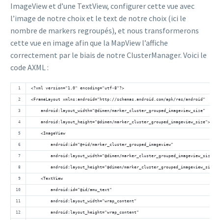
ImageView et d’une TextView, configurer cette vue avec
l’image de notre choix et le text de notre choix (ici le
nombre de markers regroupés), et nous transformerons
cette vue en image afin que la MapView l’affiche
correctement par le biais de notre ClusterManager. Voici le
code AXML :
<?xml version="1.0" encoding="utf-8"?>
<FrameLayout xmlns:android="http://schemas.android.com/apk/res/android"
    android:layout_width="@dimen/marker_cluster_grouped_imageview_size"
    android:layout_height="@dimen/marker_cluster_grouped_imageview_size">
    <ImageView
        android:id="@+id/marker_cluster_grouped_imageview"
        android:layout_width="@dimen/marker_cluster_grouped_imageview_size"
        android:layout_height="@dimen/marker_cluster_grouped_imageview_size" 
    <TextView
        android:id="@id/amu_text" 
        android:layout_width="wrap_content"
        android:layout_height="wrap_content"