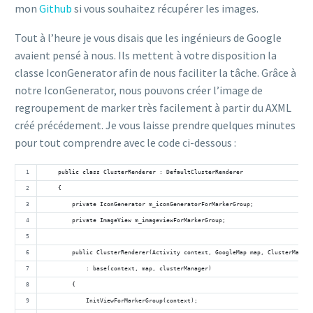
mon
Github
si vous souhaitez récupérer les images.
Tout à l’heure je vous disais que les ingénieurs de Google
avaient pensé à nous. Ils mettent à votre disposition la
classe IconGenerator afin de nous faciliter la tâche. Grâce à
notre IconGenerator, nous pouvons créer l’image de
regroupement de marker très facilement à partir du AXML
créé précédement. Je vous laisse prendre quelques minutes
pour tout comprendre avec le code ci-dessous :
    public class ClusterRenderer : DefaultClusterRenderer
    {
        private IconGenerator m_iconGeneratorForMarkerGroup;
        private ImageView m_imageviewForMarkerGroup;
        public ClusterRenderer(Activity context, GoogleMap map, ClusterManage
            : base(context, map, clusterManager)
        {
            InitViewForMarkerGroup(context);