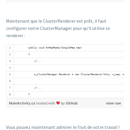
Maintenant que le ClusterRenderer est prêt, il faut
configurer notre ClusterManager pour qu’il utilise ce
renderer :
        public void OnMapReady(GoogleMap map)
        {
            //...
            m_ClusterManager.Renderer = new ClusterRenderer(this, m_map, m_Clu
            //...
        }
MainActivity.cs
hosted with
by
GitHub
view raw
Vous pouvez maintenant admirer le fruit de votre travail !