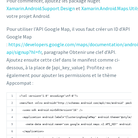
Pour commencer, ajoutez les package Nuget
Xamarin.Android.Support.Design
et
Xamarin.Android.Maps.Util
votre projet Android.
Pour utiliser l’API Google Map, il vous faut créer un ID d’API
Google Map
:
https://developers.google.com/maps/documentation/androi
api/signup?hl=fr
, paragraphe Obtenir une clef d’API.
Ajoutez ensuite cette clef dans le manifest comme ci-
dessous, à la place de [api_key_value]. Profitez-en
également pour ajouter les permissions et le thème
Appcompat :
<?xml version="1.0" encoding="utf-8"?>
<manifest xmlns:android="http://schemas.android.com/apk/res/android" package=
  <uses-sdk android:minSdkVersion="16" />
  <application android:label="ClusteringGoogleMap" android:theme="@style/Them
    <meta-data android:name="com.google.android.maps.v2.API_KEY" android:valu
  </application>