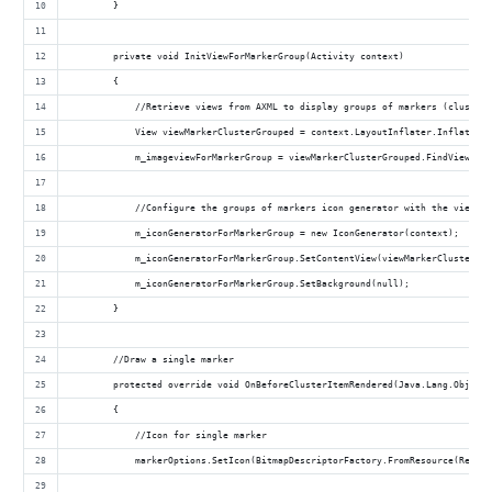
        }
        private void InitViewForMarkerGroup(Activity context)
        {
            //Retrieve views from AXML to display groups of markers (clusteri
            View viewMarkerClusterGrouped = context.LayoutInflater.Inflate(Re
            m_imageviewForMarkerGroup = viewMarkerClusterGrouped.FindViewById
            //Configure the groups of markers icon generator with the view. T
            m_iconGeneratorForMarkerGroup = new IconGenerator(context);
            m_iconGeneratorForMarkerGroup.SetContentView(viewMarkerClusterGro
            m_iconGeneratorForMarkerGroup.SetBackground(null);
        }
        //Draw a single marker
        protected override void OnBeforeClusterItemRendered(Java.Lang.Object 
        {
            //Icon for single marker
            markerOptions.SetIcon(BitmapDescriptorFactory.FromResource(Resour