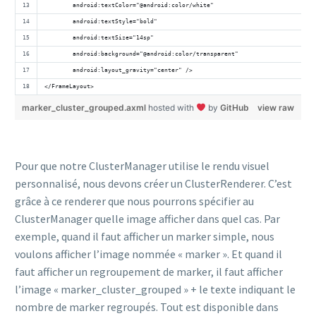
        android:textColor="@android:color/white"
        android:textStyle="bold"
        android:textSize="14sp"
        android:background="@android:color/transparent"
        android:layout_gravity="center" />
</FrameLayout>
marker_cluster_grouped.axml
hosted with
by
GitHub
view raw
Pour que notre ClusterManager utilise le rendu visuel
personnalisé, nous devons créer un ClusterRenderer. C’est
grâce à ce renderer que nous pourrons spécifier au
ClusterManager quelle image afficher dans quel cas. Par
exemple, quand il faut afficher un marker simple, nous
voulons afficher l’image nommée « marker ». Et quand il
faut afficher un regroupement de marker, il faut afficher
l’image « marker_cluster_grouped » + le texte indiquant le
nombre de marker regroupés. Tout est disponible dans