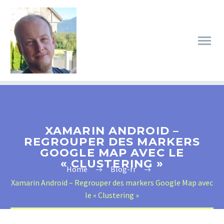
XAMARIN ANDROID –
REGROUPER DES MARKERS
GOOGLE MAP AVEC LE
« CLUSTERING »
Home
Blog-fr
Xamarin Android – Regrouper des markers Google Map avec
le « Clustering »