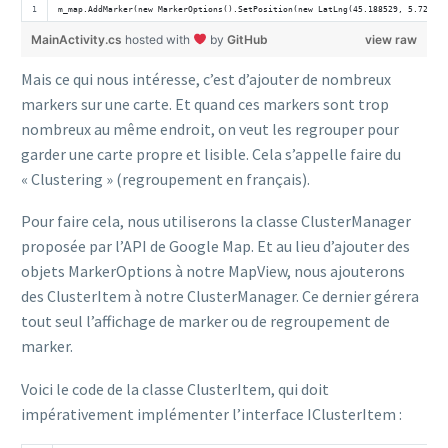
m_map.AddMarker(new MarkerOptions().SetPosition(new LatLng(45.188529, 5.724523
MainActivity.cs
hosted with
by
GitHub
view raw
Mais ce qui nous intéresse, c’est d’ajouter de nombreux
markers sur une carte. Et quand ces markers sont trop
nombreux au même endroit, on veut les regrouper pour
garder une carte propre et lisible. Cela s’appelle faire du
« Clustering » (regroupement en français).
Pour faire cela, nous utiliserons la classe ClusterManager
proposée par l’API de Google Map. Et au lieu d’ajouter des
objets MarkerOptions à notre MapView, nous ajouterons
des ClusterItem à notre ClusterManager. Ce dernier gérera
tout seul l’affichage de marker ou de regroupement de
marker.
Voici le code de la classe ClusterItem, qui doit
impérativement implémenter l’interface IClusterItem :