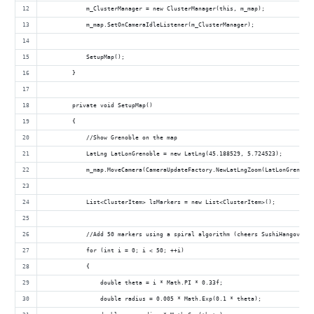
            m_ClusterManager = new ClusterManager(this, m_map);
            m_map.SetOnCameraIdleListener(m_ClusterManager);
            SetupMap();
        }
        private void SetupMap()
        {
            //Show Grenoble on the map
            LatLng LatLonGrenoble = new LatLng(45.188529, 5.724523);
            m_map.MoveCamera(CameraUpdateFactory.NewLatLngZoom(LatLonGrenoble
            List<ClusterItem> lsMarkers = new List<ClusterItem>();
            //Add 50 markers using a spiral algorithm (cheers SushiHangover)
            for (int i = 0; i < 50; ++i)
            {
                double theta = i * Math.PI * 0.33f;
                double radius = 0.005 * Math.Exp(0.1 * theta);